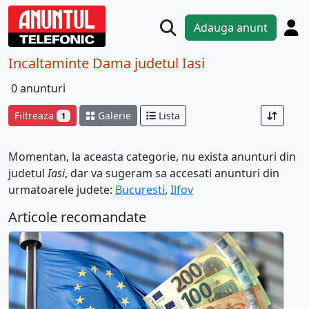
Adauga anunt
Incaltaminte Dama judetul Iasi
0 anunturi
Filtreaza
Galerie
Lista
1
Momentan, la aceasta categorie, nu exista anunturi din
judetul
Iasi
, dar va sugeram sa accesati anunturi din
urmatoarele judete:
Bucuresti
,
Ilfov
Articole recomandate