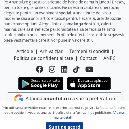
Pe Anuntul.ro gasesti o varietate de haine de dama in judetul Brasov,
pentru toate gusturile si ocaziile. Fie ca esti in cautarea unei rochii
elegante pentru un eveniment special, a unei tinute de birou
moderne sau a unor articole casual pentru fiecare zi, ai la dispozitie
numeroase optiuni. Alege dintr-o gama larga de stiluri, culori si
marimi, care sa iti reflecte personalitatea si sa te faca sa te simti
confortabila in orice moment. Profita de ofertele accesibile si gaseste
piese vestimentare care iti vor pune in valoare stilul!
Articole
|
Arhiva ziar
|
Termeni si conditii
|
Politica de confidentialitate
|
Contact
|
ANPC
Descarca aplicatia
Descarca aplicatia
Google Play
App Store
Adauga
anuntul.ro
ca sursa preferata in
Google
Prin utilizarea serviciilor noastre, iti exprimi acordul cu privire la faptul ca folosim
module cookie in vederea analizarii traficului si a furnizarii de publicitate.
Afla mai
multe detalii
Copyright © 2026 ANUNTUL TELEFONIC
Toate drepturile rezervate.
Sunt de acord