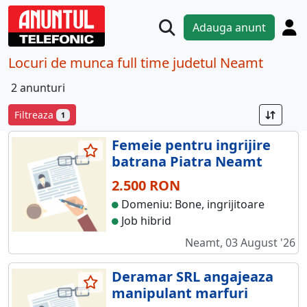
Adauga anunt
Locuri de munca full time judetul Neamt
2 anunturi
Filtreaza
1
Femeie pentru ingrijire
batrana Piatra Neamt
2.500 RON
Domeniu: Bone, ingrijitoare
Job hibrid
Neamt, 03 August '26
Deramar SRL angajeaza
manipulant marfuri