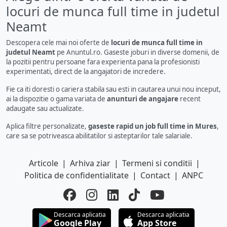
locuri de munca full time in judetul
Neamt
Descopera cele mai noi oferte de
locuri de munca full time in
judetul Neamt
pe Anuntul.ro. Gaseste joburi in diverse domenii, de
la pozitii pentru persoane fara experienta pana la profesionisti
experimentati, direct de la angajatori de incredere.
Fie ca iti doresti o cariera stabila sau esti in cautarea unui nou inceput,
ai la dispozitie o gama variata de
anunturi de angajare
recent
adaugate sau actualizate.
Aplica filtre personalizate,
gaseste rapid un job full time in Mures
,
care sa se potriveasca abilitatilor si asteptarilor tale salariale.
Articole
|
Arhiva ziar
|
Termeni si conditii
|
Politica de confidentialitate
|
Contact
|
ANPC
Descarca aplicatia
Descarca aplicatia
Google Play
App Store