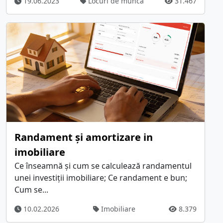
19.06.2023
Locuri de munca
31.467
Randament și amortizare in
imobiliare
Ce înseamnă și cum se calculează randamentul
unei investiții imobiliare; Ce randament e bun;
Cum se...
10.02.2026
Imobiliare
8.379