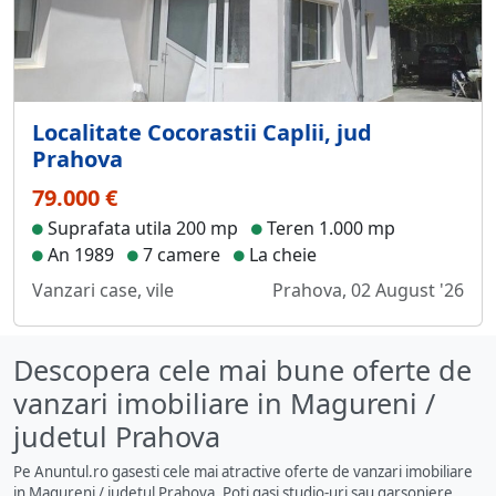
Localitate Cocorastii Caplii, jud
Prahova
79.000 €
Suprafata utila 200 mp
Teren 1.000 mp
An 1989
7 camere
La cheie
Vanzari case, vile
Prahova, 02 August '26
Descopera cele mai bune oferte de
vanzari imobiliare in Magureni /
judetul Prahova
Pe Anuntul.ro gasesti cele mai atractive oferte de vanzari imobiliare
in Magureni / judetul Prahova. Poti gasi studio-uri sau garsoniere,