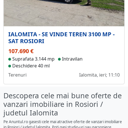
IALOMITA - SE VINDE TEREN 3100 MP -
SAT ROSIORI
107.690 €
Suprafata 3.144 mp
Intravilan
Deschidere 40 ml
Terenuri
Ialomita, ieri; 11:10
Descopera cele mai bune oferte de
vanzari imobiliare in Rosiori /
judetul Ialomita
Pe Anuntul.ro gasesti cele mai atractive oferte de vanzari imobiliare
in Rosiori / judetul Ialomita. Poti gasi studio-uri sau garsoniere,