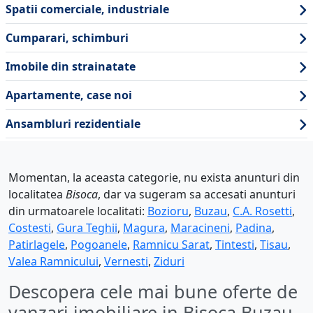
Spatii comerciale, industriale
Cumparari, schimburi
Imobile din strainatate
Apartamente, case noi
Ansambluri rezidentiale
Momentan, la aceasta categorie, nu exista anunturi din
localitatea
Bisoca
, dar va sugeram sa accesati anunturi
din urmatoarele localitati:
Bozioru
,
Buzau
,
C.A. Rosetti
,
Costesti
,
Gura Teghii
,
Magura
,
Maracineni
,
Padina
,
Patirlagele
,
Pogoanele
,
Ramnicu Sarat
,
Tintesti
,
Tisau
,
Valea Ramnicului
,
Vernesti
,
Ziduri
Descopera cele mai bune oferte de
vanzari imobiliare in Bisoca Buzau