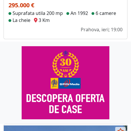
295.000 €
Suprafata utila 200 mp
An 1992
6 camere
La cheie
3 Km
Prahova, ieri; 19:00