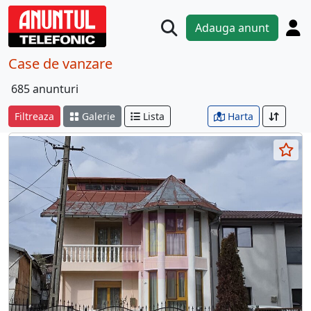
Adauga anunt
Case de vanzare
685 anunturi
Filtreaza
Galerie
Lista
Harta