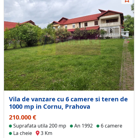
Vila de vanzare cu 6 camere si teren de
1000 mp in Cornu, Prahova
210.000 €
Suprafata utila 200 mp
An 1992
6 camere
La cheie
3 Km