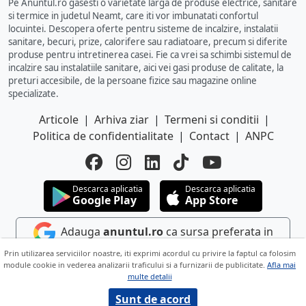
Pe Anuntul.ro gasesti o varietate larga de produse electrice, sanitare
si termice in judetul Neamt, care iti vor imbunatati confortul
locuintei. Descopera oferte pentru sisteme de incalzire, instalatii
sanitare, becuri, prize, calorifere sau radiatoare, precum si diferite
produse pentru intretinerea casei. Fie ca vrei sa schimbi sistemul de
incalzire sau instalatiile sanitare, aici vei gasi produse de calitate, la
preturi accesibile, de la persoane fizice sau magazine online
specializate.
Articole
|
Arhiva ziar
|
Termeni si conditii
|
Politica de confidentialitate
|
Contact
|
ANPC
Descarca aplicatia
Descarca aplicatia
Google Play
App Store
Adauga
anuntul.ro
ca sursa preferata in
Google
Prin utilizarea serviciilor noastre, iti exprimi acordul cu privire la faptul ca folosim
module cookie in vederea analizarii traficului si a furnizarii de publicitate.
Afla mai
multe detalii
Copyright © 2026 ANUNTUL TELEFONIC
Toate drepturile rezervate.
Sunt de acord