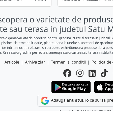
copera o varietate de produs
te sau terasa in judetul Satu 
ra o gama variata de produse pentru gradina, curte si terasa in judetul S
 piscine, sisteme de irigatie, plante, pana la unelte si accesorii de gradinar
rior intr-un loc de relaxare si recreere. Achizitioneaza produse de la pers
e. Creeaza-ti gradina perfecta si amenajeaza-ti curtea sau terasa in stilul t
Articole
|
Arhiva ziar
|
Termeni si conditii
|
Politica de 
Descarca aplicatia
Desca
Google Play
App
Adauga
anuntul.ro
ca sursa pre
Copyright © 2026 ANUNTUL TE