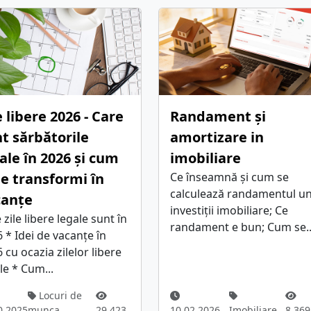
e libere 2026 - Care
Randament și
t sărbătorile
amortizare in
ale în 2026 și cum
imobiliare
le transformi în
Ce înseamnă și cum se
calculează randamentul un
canțe
investiții imobiliare; Ce
 zile libere legale sunt în
randament e bun; Cum se..
 * Idei de vacanțe în
 cu ocazia zilelor libere
le * Cum...
Locuri de
0.2025
munca
29.423
10.02.2026
Imobiliare
8.369