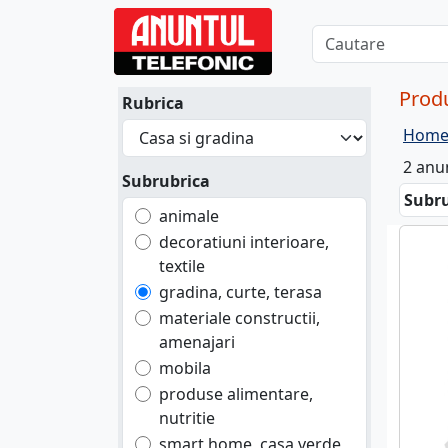
Produ
Rubrica
Hom
2 anu
Subrubrica
Subru
animale
decoratiuni interioare,
textile
gradina, curte, terasa
materiale constructii,
amenajari
mobila
produse alimentare,
nutritie
smart home, casa verde