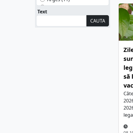
Bacau (1)
Text
Bihor (2)
CAUTA
Bistrita Nasaud (3)
Botosani (2)
Braila (2)
Brasov (5)
Zil
Buzau (2)
sun
Calarasi (2)
leg
Caras Severin (1)
să 
Cluj (5)
Constanta (3)
va
Dambovita (1)
Câte
Dolj (2)
2026
Galati (1)
2026
lega
Giurgiu (4)
Iasi (1)
Mures (1)
08.1