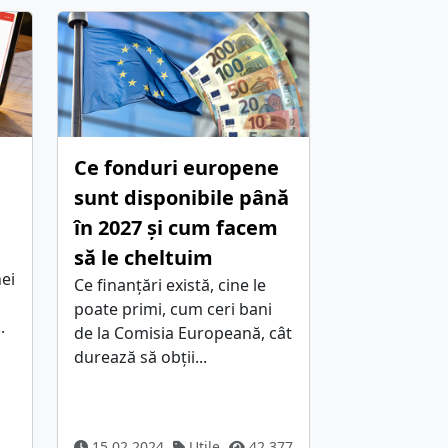
Ce fonduri europene
sunt disponibile până
în 2027 și cum facem
să le cheltuim
ei
Ce finanțări există, cine le
poate primi, cum ceri bani
.
de la Comisia Europeană, cât
durează să obții...
15.02.2024
Utile
42.377