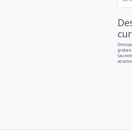
Neamt (32)
Olt (1)
Des
Prahova (5)
Satu Mare (2)
cur
Carei (2)
Suceava (1)
Descope
gratare,
Timis (2)
tau exte
Valcea (4)
atractiv
Vaslui (1)