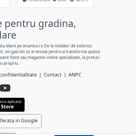
e pentru gradina,
Mare
atu Mare pe Anuntul.ro De la mobilier de exterior,
it, vei gasi tot ce ai nevoie pentru a transforma spatiul
oane fizice sau magazine online specializate, la preturi
au propriu.
confidentialitate
|
Contact
|
ANPC
rca aplicatia
 Store
ferata in Google
LEFONIC