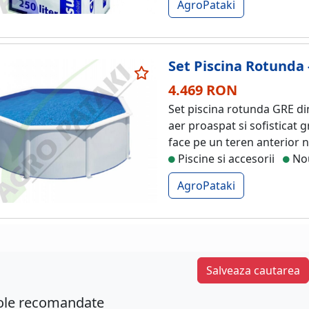
AgroPataki
Set Piscina Rotunda -
4.469 RON
Set piscina rotunda GRE din
aer proaspat si sofisticat g
face pe un teren anterior n
Piscine si accesorii
No
AgroPataki
Salveaza cautarea
cole recomandate