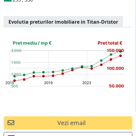
Evolutia preturilor imobiliare in Titan-Dristor
[bold]
€
€
(%)
(%)
[/b]
Vezi email