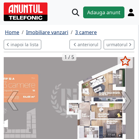
Adauga anunt
Home
Imobiliare vanzari
3 camere
inapoi la lista
anteriorul
urmatorul
1 / 5