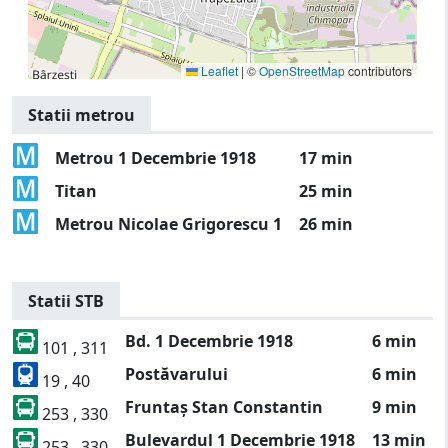
Leaflet
|
©
OpenStreetMap
contributors
Statii metrou
Metrou 1 Decembrie 1918
17 min
Titan
25 min
Metrou Nicolae Grigorescu 1
26 min
Statii STB
Bd. 1 Decembrie 1918
6 min
101 , 311
Postăvarului
6 min
19 , 40
Fruntaș Stan Constantin
9 min
253 , 330
Bulevardul 1 Decembrie 1918
13 min
253 , 330