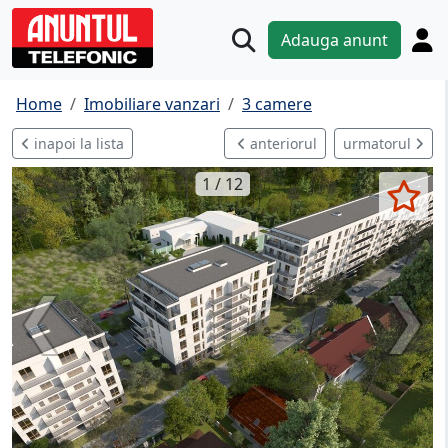
Adauga anunt
Home
Imobiliare vanzari
3 camere
inapoi la lista
anteriorul
urmatorul
1 / 12