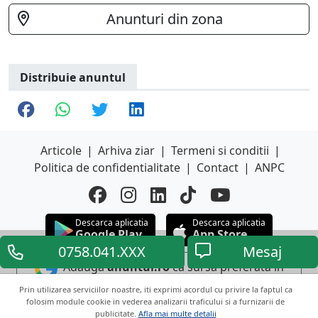
Anunturi din zona
Distribuie anuntul
Articole
|
Arhiva ziar
|
Termeni si conditii
|
Politica de confidentialitate
|
Contact
|
ANPC
Descarca aplicatia
Descarca aplicatia
Google Play
App Store
0758.041.XXX
Mesaj
Adauga
anuntul.ro
ca sursa preferata in
Google
Prin utilizarea serviciilor noastre, iti exprimi acordul cu privire la faptul ca
folosim module cookie in vederea analizarii traficului si a furnizarii de
publicitate.
Afla mai multe detalii
Copyright © 2026 ANUNTUL TELEFONIC