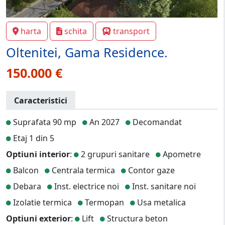
harta
schita
transport
Oltenitei, Gama Residence.
150.000 €
Caracteristici
Suprafata 90 mp
An 2027
Decomandat
Etaj 1 din 5
Optiuni interior
:
2 grupuri sanitare
Apometre
Balcon
Centrala termica
Contor gaze
Debara
Inst. electrice noi
Inst. sanitare noi
Izolatie termica
Termopan
Usa metalica
Optiuni exterior
:
Lift
Structura beton