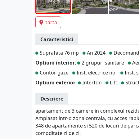
harta
Caracteristici
Suprafata 76 mp
An 2024
Decomand
Optiuni interior
:
2 grupuri sanitare
Aer
Contor gaze
Inst. electrice noi
Inst. 
Optiuni exterior
:
Interfon
Lift
Struc
Descriere
apartament de 3 camere in complexul rezid
Amplasat intr-o zona centrala, cu acces rapi
348 de apartamente si 520 de locuri de parca
comoditate zi de zi.