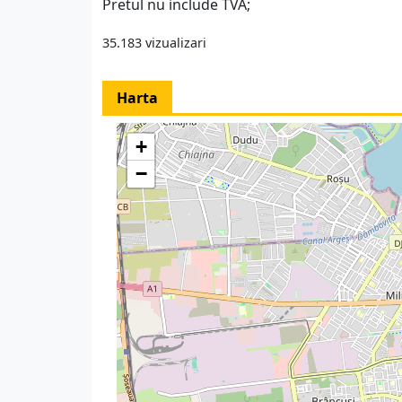
Pretul nu include TVA;
35.183 vizualizari
Harta
+
−