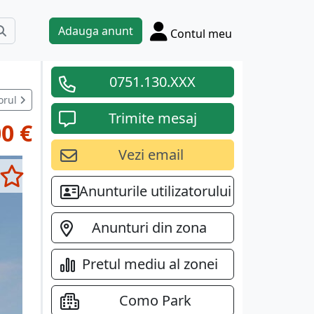
Adauga anunt
Contul meu
0751.130.XXX
orul
Trimite mesaj
0 €
Vezi email
Anunturile utilizatorului
Anunturi din zona
Pretul mediu al zonei
Como Park