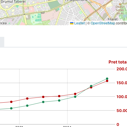
Leaflet
|
©
OpenStreetMap
contrib