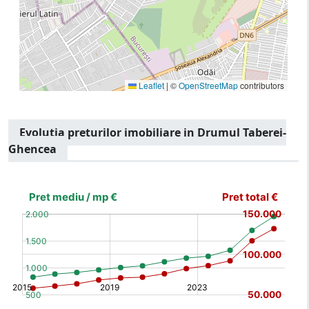
Leaflet
|
©
OpenStreetMap
contributors
Evolutia preturilor imobiliare in Drumul Taberei-
Ghencea
[bold]
€
€
(%)
(%)
[/b]