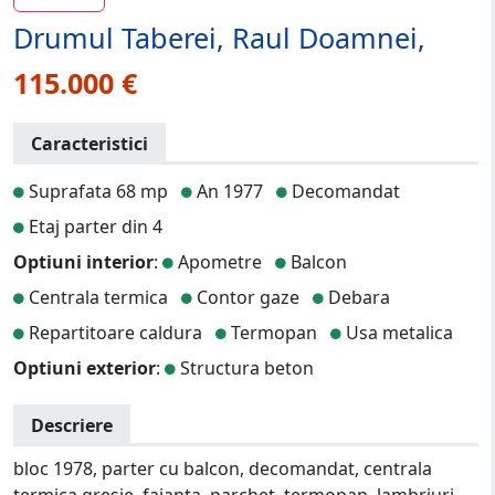
Drumul Taberei, Raul Doamnei,
115.000 €
Caracteristici
Suprafata 68 mp
An 1977
Decomandat
Etaj parter din 4
Optiuni interior
:
Apometre
Balcon
Centrala termica
Contor gaze
Debara
Repartitoare caldura
Termopan
Usa metalica
Optiuni exterior
:
Structura beton
Descriere
bloc 1978, parter cu balcon, decomandat, centrala
termica gresie, faianta, parchet, termopan, lambriuri,