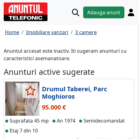
Adauga anunt
Home
Imobiliare vanzari
3 camere
Anuntul accesat este inactiv. Iti sugeram anunturi cu
caracteristici asemanatoare.
Anunturi active sugerate
Drumul Taberei, Parc
Moghioros
95.000 €
Suprafata 45 mp
An 1974
Semidecomandat
Etaj 7 din 10