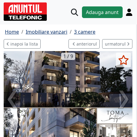
Adauga anunt
Home
Imobiliare vanzari
3 camere
inapoi la lista
anteriorul
urmatorul
1 / 9