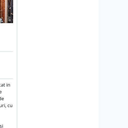
at in
e
de
uri, cu
si