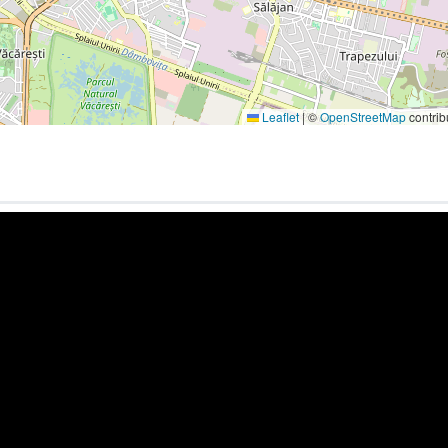
Leaflet
|
©
OpenStreetMap
contrib