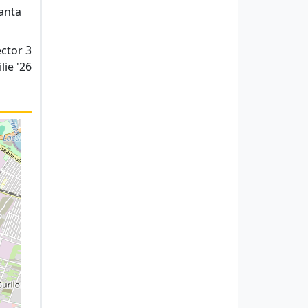
tanta
ector 3
lie '26