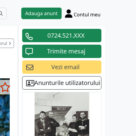
Adauga anunt
Contul meu
0724.521.XXX
orul
Trimite mesaj
Vezi email
Anunturile utilizatorului