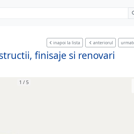
inapoi la lista
anteriorul
urmat
ructii, finisaje si renovari
1 / 5