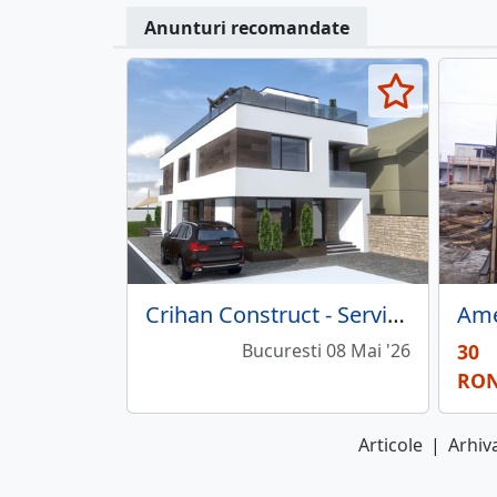
Anunturi recomandate
Crihan Construct - Servicii de proiectare in constructii
Bucuresti 08 Mai '26
30
RO
Articole
|
Arhiva