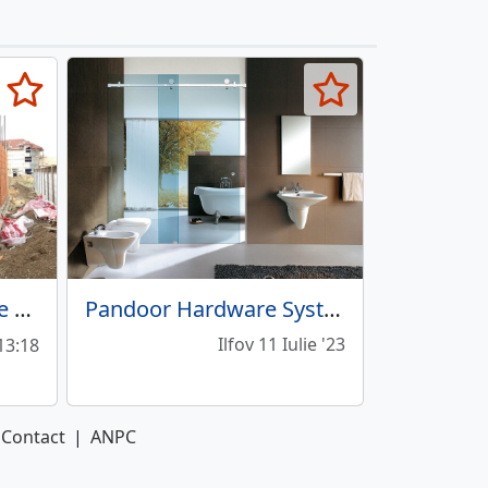
Case la rosu, materiale + manopera,
Pandoor Hardware Systems - Feronerie si accesorii pentru sticla securizata
Ilfov 11 Iulie '23
 13:18
Contact
|
ANPC