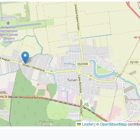
Leaflet
|
©
OpenStreetMap
contrib