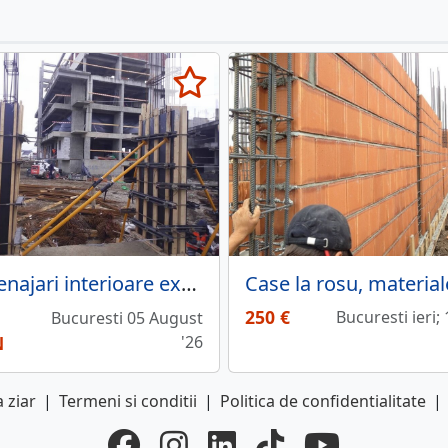
Amenajari interioare exterioare
250 €
Bucuresti ieri;
Bucuresti 05 August
N
'26
 ziar
|
Termeni si conditii
|
Politica de confidentialitate
|