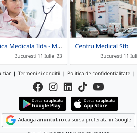
Clinica Medicala Ilda - Medicina de Familie sector 5
Centru Medical Stb
Bucuresti 11 Iulie '23
Bucuresti 11 Iul
 ziar
|
Termeni si conditii
|
Politica de confidentialitate
|
Descarca aplicatia
Descarca aplicatia
Google Play
App Store
Adauga
anuntul.ro
ca sursa preferata in Google
Copyright © 2026 ANUNTUL TELEFONIC