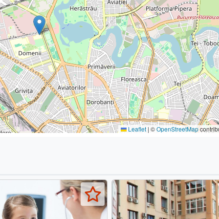
Leaflet
|
©
OpenStreetMap
contrib