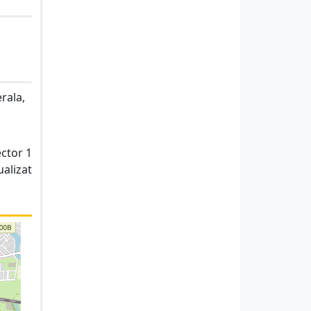
rala,
ector 1
ualizat