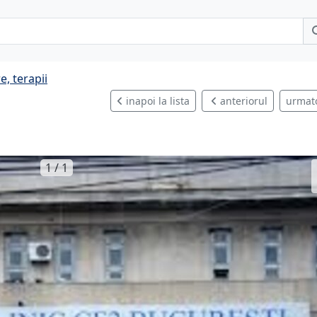
e, terapii
inapoi la lista
anteriorul
urmat
1 / 1