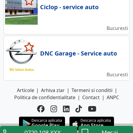
Ciclop - service auto
Bucuresti
DNC Garage - Service auto
Bucuresti
Articole
|
Arhiva ziar
|
Termeni si conditii
|
Politica de confidentialitate
|
Contact
|
ANPC
Descarca aplicatia
Descarca aplicatia
Google Play
App Store
0720.108.XXX
Mesaj