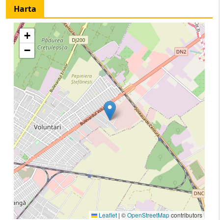
Harta
+
−
Leaflet
|
©
OpenStreetMap
contributors