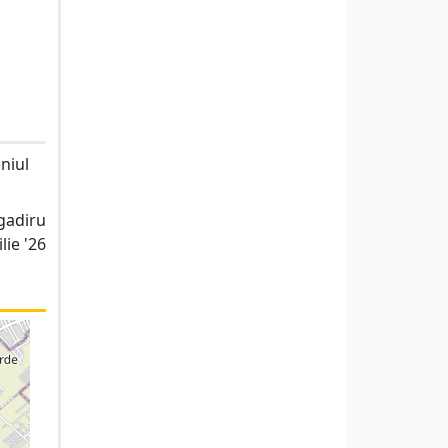
niul
agadiru
lie '26