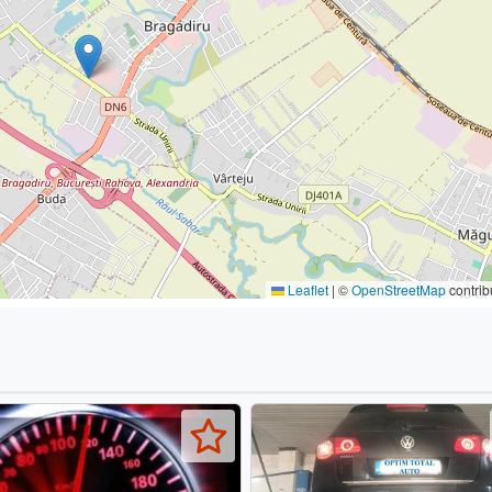
Leaflet
|
©
OpenStreetMap
contrib