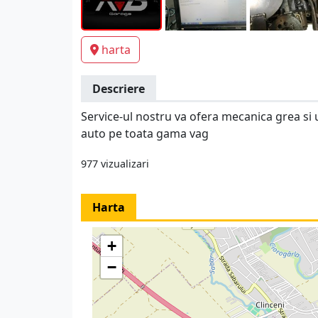
harta
Descriere
Service-ul nostru va ofera mecanica grea si
auto pe toata gama vag
977 vizualizari
Harta
+
−