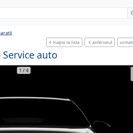
aratii
inapoi la lista
anteriorul
urmat
 Service auto
1 / 4