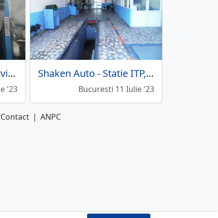
Optim Total Auto - Service auto, vulcanizare
Shaken Auto - Statie ITP, service auto
ie '23
Bucuresti 11 Iulie '23
Contact
|
ANPC