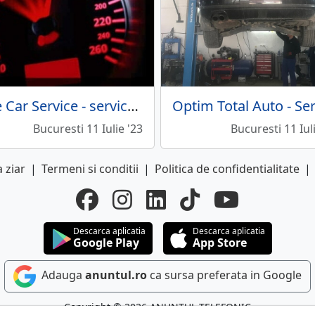
Elite Car Service - service auto
Bucuresti 11 Iulie '23
Bucuresti 11 Iul
 ziar
|
Termeni si conditii
|
Politica de confidentialitate
|
Descarca aplicatia
Descarca aplicatia
Google Play
App Store
Adauga
anuntul.ro
ca sursa preferata in Google
Copyright © 2026 ANUNTUL TELEFONIC