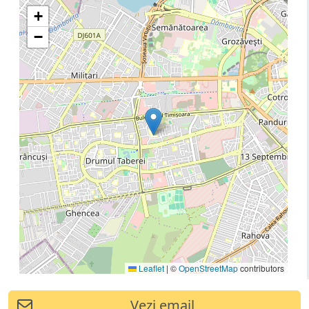
+
−
Leaflet
|
©
OpenStreetMap
contributors
Vezi email