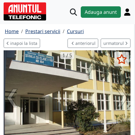
Adauga anunt
Home
Prestari servicii
Cursuri
inapoi la lista
anteriorul
urmatorul
1 / 5