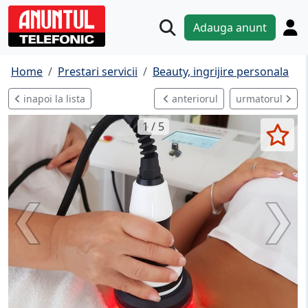
Adauga anunt
Home
Prestari servicii
Beauty, ingrijire personala
inapoi la lista
anteriorul
urmatorul
1 / 5