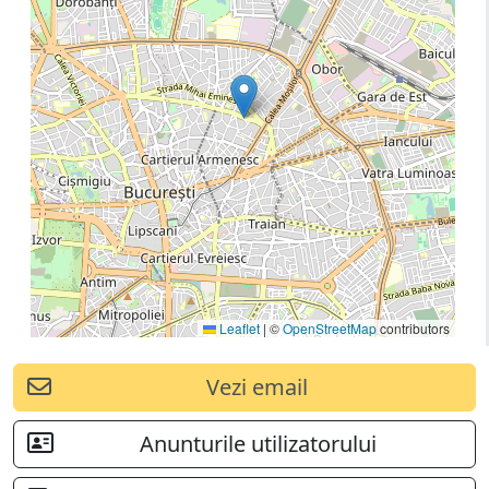
Leaflet
|
©
OpenStreetMap
contributors
Vezi email
Anunturile utilizatorului