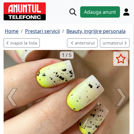
Adauga anunt
Home
Prestari servicii
Beauty, ingrijire personala
inapoi la lista
anteriorul
urmatorul
1 / 5