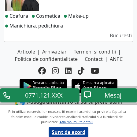
Coafura
Cosmetica
Make-up
Manichiura, pedichiura
Bucuresti
Articole
|
Arhiva ziar
|
Termeni si conditii
|
Politica de confidentialitate
|
Contact
|
ANPC
Descarca aplicatia
Descarca aplicatia
Google Play
App Store
0771.121.XXX
Mesaj
Adauga
anuntul.ro
ca sursa preferata in
Google
Prin utilizarea serviciilor noastre, iti exprimi acordul cu privire la faptul ca
folosim module cookie in vederea analizarii traficului si a furnizarii de
publicitate.
Afla mai multe detalii
Copyright © 2026 ANUNTUL TELEFONIC
Toate drepturile rezervate.
Sunt de acord