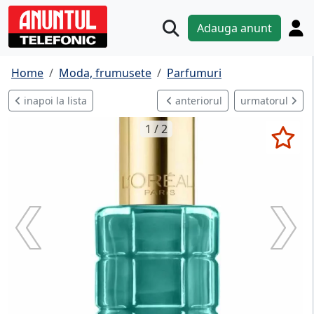
Adauga anunt
Home
Moda, frumusete
Parfumuri
inapoi la lista
anteriorul
urmatorul
1 / 2