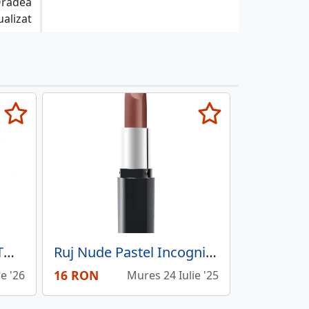
Oradea
ualizat
GLOSS TINT NUANTATOR DE BUZE 04 JUICY ORANGE,
Ruj Nude Pastel Incognito Oak 538, 4.3 g
16 RON
ie '26
Mures 24 Iulie '25