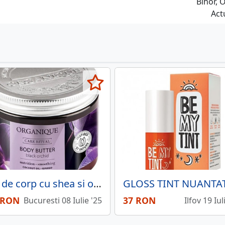
Bihor, 
Act
Unt de corp cu shea si orhidee neagra 200ml Organique
 RON
37 RON
Bucuresti 08 Iulie '25
Ilfov 19 Iul