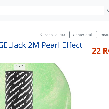
inapoi la lista
anteriorul
urmat
ELlack 2M Pearl Effect
22 
1 / 2