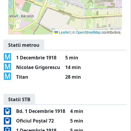
Leaflet
|
©
OpenStreetMap
contributors
Statii metrou
1 Decembrie 1918
5 min
Nicolae Grigorescu
14 min
Titan
28 min
Statii STB
Bd. 1 Decembrie 1918
4 min
Oficiul Poștal 72
5 min
1 Decembrie 1918
5 min