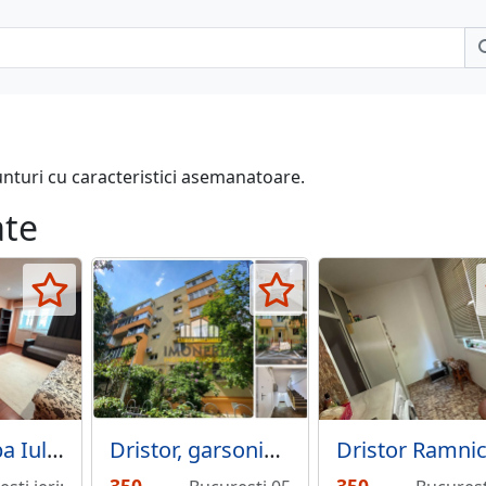
unturi cu caracteristici asemanatoare.
ate
Dristor - Alba Iulia - 5 minute metrou
Dristor, garsoniera decomandata, centrala proprie, 0% comision, zona linistita.