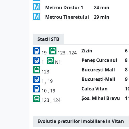
Metrou Dristor 1
24 min
Metrou Tineretului
29 min
Statii STB
Zizin
6
19
123 , 124
Peneș Curcanul
8
1
N1
București Mall
8
123
București-Mall
9
1 , 19
Calea Vitan
1
10 , 19
Șos. Mihai Bravu
1
123 , 124
Evolutia preturilor imobiliare in Vitan