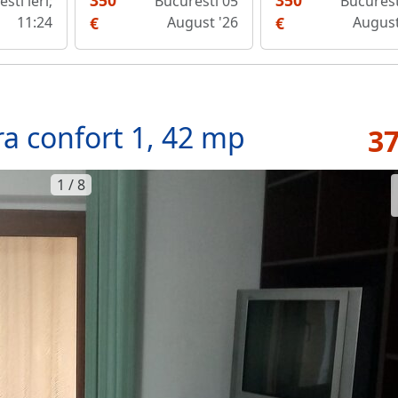
350
350
sti ieri;
Bucuresti 05
Bucurest
11:24
€
August '26
€
August
ra confort 1, 42 mp
37
1 / 8