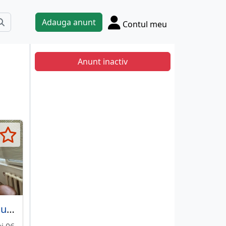
Adauga anunt
Contul meu
Anunt inactiv
Dristor Ramnicu Sarat