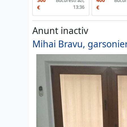
400
300
Bucure
Bucuresti azi;
€
€
13:36
Anunt inactiv
Mihai Bravu, garsonie