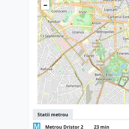
−
Statii metrou
Metrou Dristor 2
23 min