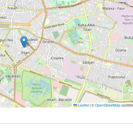
Leaflet
|
©
OpenStreetMap
contrib