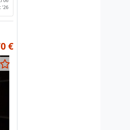
i 06
 '26
0 €