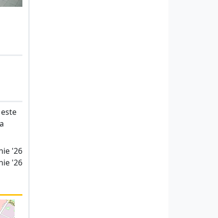
 este
la
nie '26
nie '26