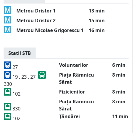
Metrou Dristor 1
13 min
Metrou Dristor 2
15 min
Metrou Nicolae Grigorescu 1
16 min
Statii STB
Voluntarilor
6 min
27
Piața Râmnicu
8 min
19 , 23 , 27
Sărat
330
Fizicienilor
8 min
102
Piața Ramnicu
8 min
330
Sărat
Țăndărei
11 min
102