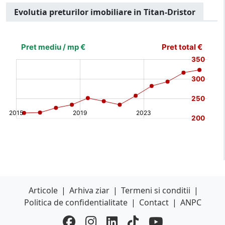
Evolutia preturilor imobiliare in Titan-Dristor
[bold]
€
€
(%)
(%)
[/b]
Articole
|
Arhiva ziar
|
Termeni si conditii
|
Politica de confidentialitate
|
Contact
|
ANPC