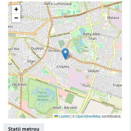
+
−
Leaflet
|
©
OpenStreetMap
contributors
Statii metrou