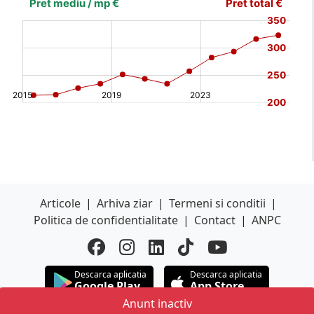
(%)
[/b]
Articole
|
Arhiva ziar
|
Termeni si conditii
|
Politica de confidentialitate
|
Contact
|
ANPC
Descarca aplicatia
Descarca aplicatia
Google Play
App Store
Anunt inactiv