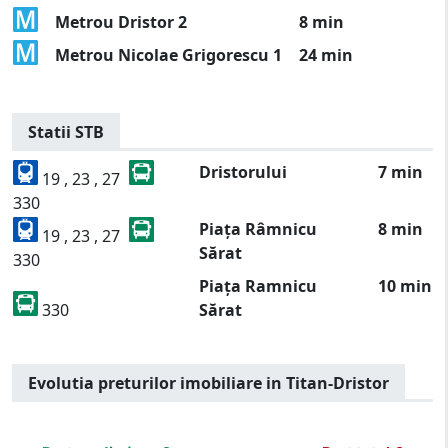
Metrou Dristor 2
8 min
Metrou Nicolae Grigorescu 1
24 min
Statii STB
Dristorului
7 min
19 , 23 , 27
330
Piața Râmnicu
8 min
19 , 23 , 27
Sărat
330
Piața Ramnicu
10 min
330
Sărat
Evolutia preturilor imobiliare in Titan-Dristor
[bold]
€
€
(%)