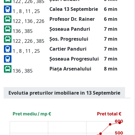
122 , 226 , 385
Calea 13 Septembrie
6 min
1 , 8 , 11 , 25
Profesor Dr. Rainer
6 min
122 , 136 , 226
Șoseaua Panduri
7 min
136 , 385
Șos. Progresului
7 min
122 , 226 , 385
Cartier Panduri
7 min
1 , 8 , 11 , 25
Șoseaua Progresului
7 min
Piața Arsenalului
8 min
136 , 385
Evolutia preturilor imobiliare in 13 Septembrie
[bold]
€
€
(%)
(%)
[/b]