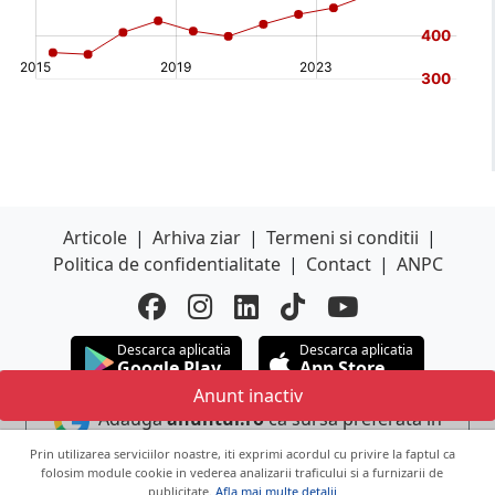
Articole
|
Arhiva ziar
|
Termeni si conditii
|
Politica de confidentialitate
|
Contact
|
ANPC
Descarca aplicatia
Descarca aplicatia
Google Play
App Store
Anunt inactiv
Adauga
anuntul.ro
ca sursa preferata in
Google
Prin utilizarea serviciilor noastre, iti exprimi acordul cu privire la faptul ca
folosim module cookie in vederea analizarii traficului si a furnizarii de
publicitate.
Afla mai multe detalii