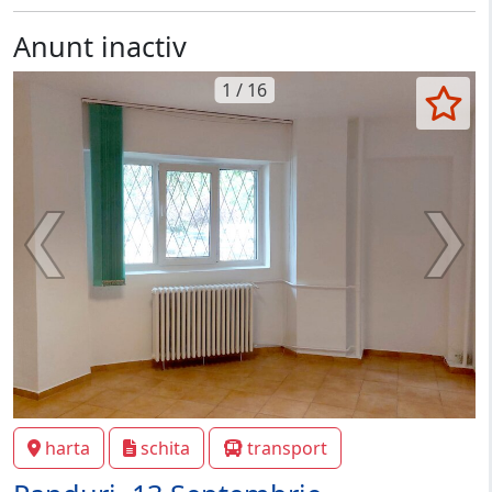
Anunt inactiv
1 / 16
harta
schita
transport