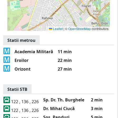
Leaflet
|
©
OpenStreetMap
contributors
Statii metrou
Academia Militară
11 min
Eroilor
22 min
Orizont
27 min
Statii STB
Sp. Dr. Th. Burghele
2 min
122 , 136 , 226
Dr. Mihai Ciucă
3 min
122 , 136 , 226
Șos. Panduri
5 min