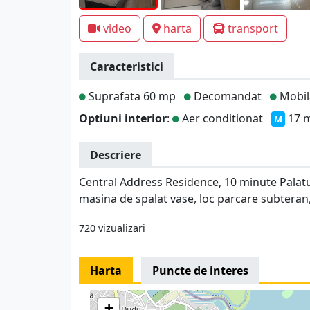
video
harta
transport
Caracteristici
Suprafata 60 mp
Decomandat
Mobil
Optiuni interior
:
Aer conditionat
17 m
M
Descriere
Central Address Residence, 10 minute Palatul
masina de spalat vase, loc parcare subteran, 
720 vizualizari
Harta
Puncte de interes
+