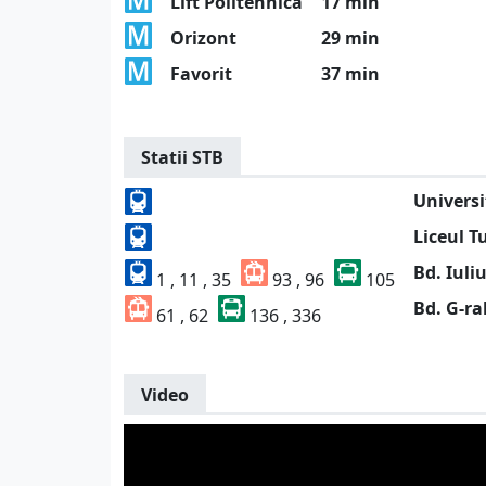
Lift Politehnica
17 min
Orizont
29 min
Favorit
37 min
Statii STB
Universi
Liceul T
Bd. Iuli
1 , 11 , 35
93 , 96
105
Bd. G-ra
61 , 62
136 , 336
Video