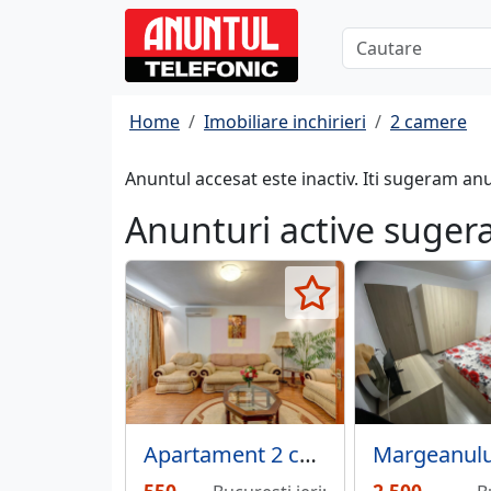
Home
Imobiliare inchirieri
2 camere
Anuntul accesat este inactiv. Iti sugeram an
Anunturi active suger
Apartament 2 camere de inchiriat | 13 Septembrie – Soseaua Panduri