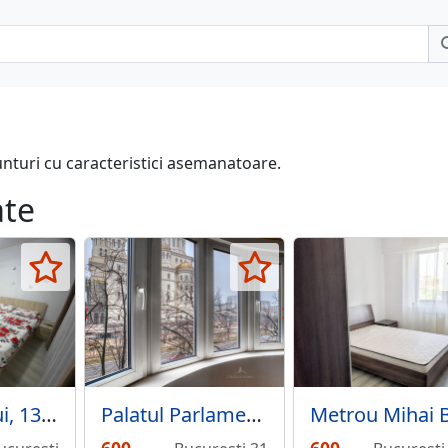
unturi cu caracteristici asemanatoare.
ate
Margeanului, 13 Septembrie
Palatul Parlamentului, Marriot,