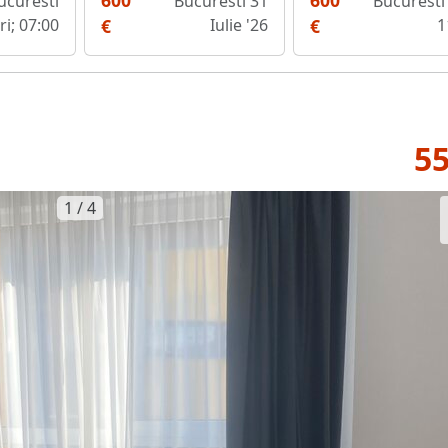
600
600
ucuresti
Bucuresti 31
Bucuresti 
eri; 07:00
€
Iulie '26
€
1
55
1 / 4