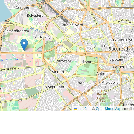
Leaflet
|
©
OpenStreetMap
contrib