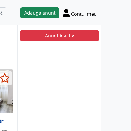
Adauga anunt
Contul meu
Anunt inactiv
Metrou Mihai Bravu, 2 Camere 60 mp, Centrala, Bloc 2021, Parcare, Ctr. ANAF