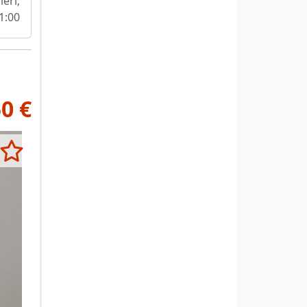
ieri;
1:00
0 €