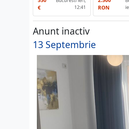
550
2.500
Bucuresti ieri;
B
€
12:41
RON
i
Anunt inactiv
13 Septembrie