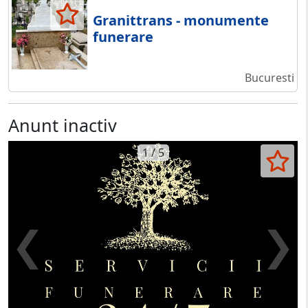
Granittrans - monumente
funerare
Bucuresti
Anunt inactiv
1 / 5