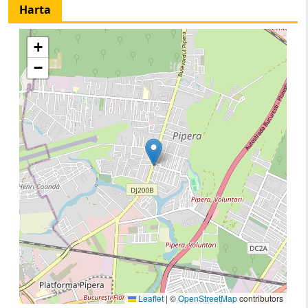
Harta
+
−
Leaflet
|
©
OpenStreetMap
contributors