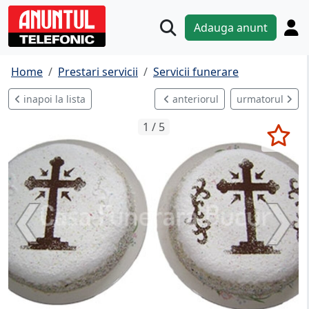
Adauga anunt
Home
Prestari servicii
Servicii funerare
inapoi la lista
anteriorul
urmatorul
1 / 5