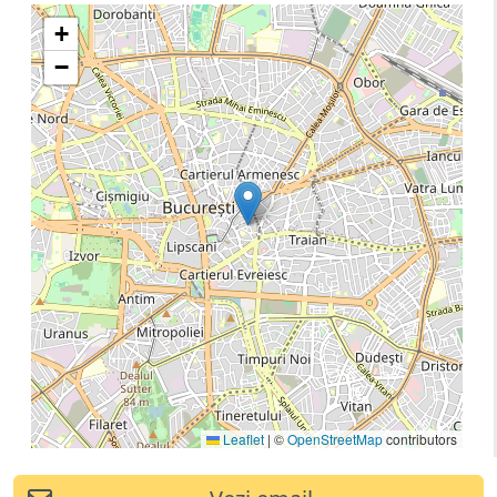
+
−
Leaflet
|
©
OpenStreetMap
contributors