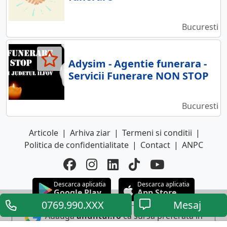
Bucuresti
Adysim - Agentie funerara -
Servicii Funerare NON STOP
Bucuresti
Articole
|
Arhiva ziar
|
Termeni si conditii
|
Politica de confidentialitate
|
Contact
|
ANPC
Descarca aplicatia
Descarca aplicatia
Google Play
App Store
0769.990.XXX
Mesaj
Adauga
anuntul.ro
ca sursa preferata in