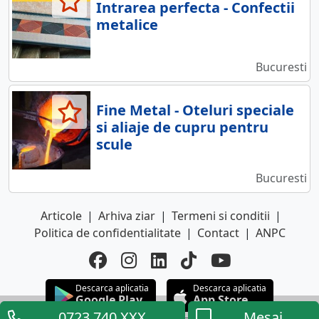
Intrarea perfecta - Confectii
metalice
Bucuresti
Fine Metal - Oteluri speciale
si aliaje de cupru pentru
scule
Bucuresti
Articole
|
Arhiva ziar
|
Termeni si conditii
|
Politica de confidentialitate
|
Contact
|
ANPC
Descarca aplicatia
Descarca aplicatia
Google Play
App Store
0723.740.XXX
Mesaj