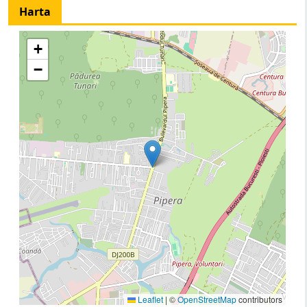
Harta
+
−
Leaflet
|
©
OpenStreetMap
contributors