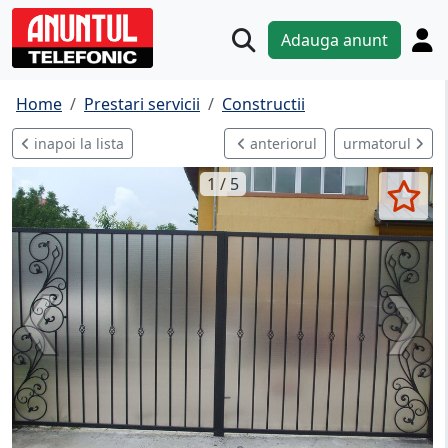
Adauga anunt
Home
Prestari servicii
Constructii
inapoi la lista
anteriorul
urmatorul
1 / 5