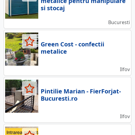
metalice pentru manipulare
si stocaj
Bucuresti
Green Cost - confectii
metalice
Ilfov
Pintilie Marian - FierForjat-
Bucuresti.ro
Ilfov