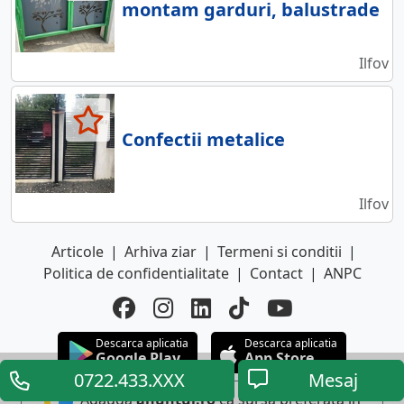
montam garduri, balustrade
Ilfov
Confectii metalice
Ilfov
Articole
|
Arhiva ziar
|
Termeni si conditii
|
Politica de confidentialitate
|
Contact
|
ANPC
Descarca aplicatia
Descarca aplicatia
Google Play
App Store
0722.433.XXX
Mesaj
Adauga
anuntul.ro
ca sursa preferata in