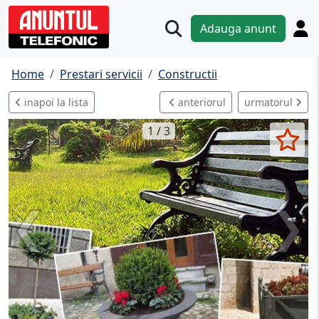
Adauga anunt
Home
Prestari servicii
Constructii
inapoi la lista
anteriorul
urmatorul
1 / 3