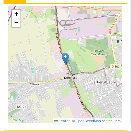
+
−
Leaflet
|
©
OpenStreetMap
contributors