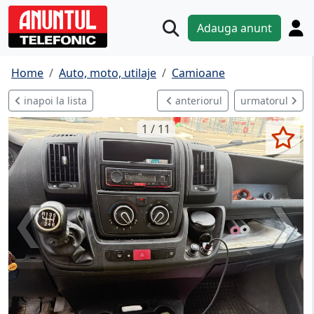
Adauga anunt
Home
Auto, moto, utilaje
Camioane
inapoi la lista
anteriorul
urmatorul
1 / 11