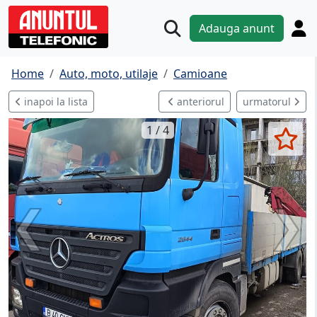
Adauga anunt
Home
Auto, moto, utilaje
Camioane
inapoi la lista
anteriorul
urmatorul
1 / 4