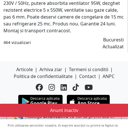
230V / 50Hz, putere absorbita ventilator 95W, dezghet
rezistent electrice 5 x 550W, ventilatie sau gaze calde,
pas 6 mm. Poate deservi camere de congelare de 15 mc
sau refrigerare 25 mc. Produs nou. Garantie 24 luni.
Montaj si transport contracost.
Bucuresti
464 vizualizari
Actualizat
Articole
|
Arhiva ziar
|
Termeni si conditii
|
Politica de confidentialitate
|
Contact
|
ANPC
Descarca aplicatia
Descarca aplicatia
Google Play
App Store
Anunt inactiv
Adauga
anuntul.ro
ca sursa preferata in
Google
Prin utilizarea serviciilor noastre, iti exprimi acordul cu privire la faptul ca