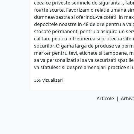
ceea ce priveste semnele de siguranta. , fab
foarte scurte. Favorizam o relatie umana simp
dumneavoastra si oferindu-va cotatii in max
depozitele noastre in 48 de ore pentru a va g
stocate permanent, pentru a asigura un servic
calitate pentru intretinerea si protectia sit
socurilor. O gama larga de produse va permit
marker pentru tevi, etichete si tampoane, 
sa va personalizati si sa va securizati spati
va sfatuiesc si despre amenajari practice si 
359 vizualizari
Articole
|
Arhiva