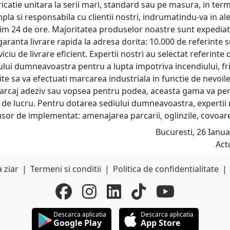
ricatie unitara la serii mari, standard sau pe masura, in te
la si responsabila cu clientii nostri, indrumatindu-va in ale
im 24 de ore. Majoritatea produselor noastre sunt expediat
aranta livrare rapida la adresa dorita: 10.000 de referinte 
iu de livrare eficient. Expertii nostri au selectat referinte 
e-ului dumneavoastra pentru a lupta impotriva incendiului, fri
e sa va efectuati marcarea industriala in functie de nevoile
marcaj adeziv sau vopsea pentru podea, aceasta gama va pe
ile de lucru. Pentru dotarea sediului dumneavoastra, expertii 
usor de implementat: amenajarea parcarii, oglinzile, covoarel
Bucuresti, 26 Ianua
Act
 ziar
|
Termeni si conditii
|
Politica de confidentialitate
|
Descarca aplicatia
Descarca aplicatia
Google Play
App Store