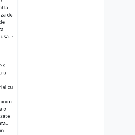
 ?
l la
aza de
 de
ta
dusa. ?
e si
tru
ial cu
 minim
a o
izate
ta..
in