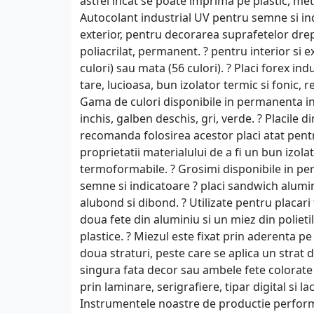
astfel incat se poate imprima pe plastic, metal
Autocolant industrial UV pentru semne si indi
exterior, pentru decorarea suprafetelor drep
poliacrilat, permanent. ? pentru interior si ex
culori) sau mata (56 culori). ? Placi forex i
tare, lucioasa, bun izolator termic si fonic, r
Gama de culori disponibile in permanenta in 
inchis, galben deschis, gri, verde. ? Placile 
recomanda folosirea acestor placi atat pentru 
proprietatii materialului de a fi un bun izol
termoformabile. ? Grosimi disponibile in pe
semne si indicatoare ? placi sandwich alum
alubond si dibond. ? Utilizate pentru placari 
doua fete din aluminiu si un miez din polieti
plastice. ? Miezul este fixat prin aderenta pe
doua straturi, peste care se aplica un strat
singura fata decor sau ambele fete colorate ?
prin laminare, serigrafiere, tipar digital si l
Instrumentele noastre de productie perform