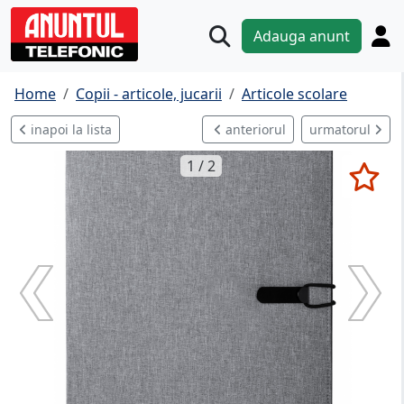
Adauga anunt
Home
Copii - articole, jucarii
Articole scolare
inapoi la lista
anteriorul
urmatorul
1 / 2