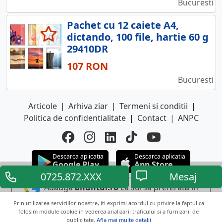
Bucuresti
Pachet cu 12 caiete A4,
dictando, 100 file, hartie 60 g
29410DR
107 RON
Bucuresti
Articole
|
Arhiva ziar
|
Termeni si conditii
|
Politica de confidentialitate
|
Contact
|
ANPC
Descarca aplicatia
Descarca aplicatia
Google Play
App Store
0725.872.XXX
Mesaj
Adauga
anuntul.ro
ca sursa preferata in
Google
Prin utilizarea serviciilor noastre, iti exprimi acordul cu privire la faptul ca
folosim module cookie in vederea analizarii traficului si a furnizarii de
publicitate.
Afla mai multe detalii
Copyright © 2026 ANUNTUL TELEFONIC