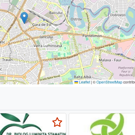
Leaflet
|
©
OpenStreetMap
contrib