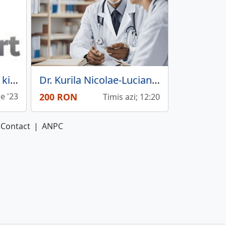
Medisport - Centru de kinetoterapie computerizata
Dr. Kurila Nicolae-Lucian - Medic Specialist Psihiatrie, Timisoara
ie '23
200 RON
Timis azi; 12:20
Contact
|
ANPC