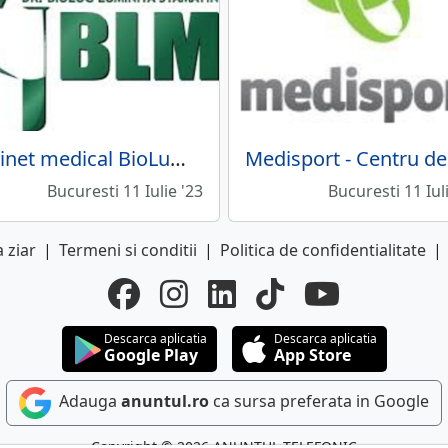
Cabinet medical BioLumiMedica
Bucuresti 11 Iulie '23
Bucuresti 11 Iul
 ziar
|
Termeni si conditii
|
Politica de confidentialitate
|
Descarca aplicatia
Descarca aplicatia
Google Play
App Store
Adauga
anuntul.ro
ca sursa preferata in Google
Copyright © 2026 ANUNTUL TELEFONIC