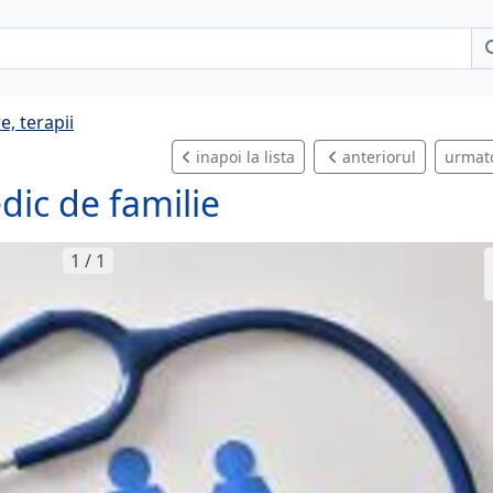
e, terapii
inapoi la lista
anteriorul
urmat
dic de familie
1 / 1