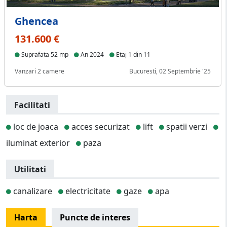
Ghencea
131.600 €
Suprafata 52 mp
An 2024
Etaj 1 din 11
Vanzari 2 camere
Bucuresti, 02 Septembrie '25
Facilitati
loc de joaca
acces securizat
lift
spatii verzi
iluminat exterior
paza
Utilitati
canalizare
electricitate
gaze
apa
Harta
Puncte de interes