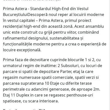
Prima Astera - Standardul High-End din Vestul
BucureştiuluiDescoperă noul reper al locuirii moderne
în vestul capitalei – Prima Astera, primul proiect
rezidenţial high-end din această zonă. Acest ansamblu
unic este construit cu grijă pentru viitor, combinând
rafinamentul designului, sustenabilitatea şi
funcţionalităţile moderne pentru a crea o experienţă de
locuire excepţională.
Prima faza de dezvoltare cuprinde blocurile 1 si 2, cu
urmatorul regim de inaltime: 2 Subsoluri, cu locuri de
parcare si spatii de depozitare Parter, etaj la care
regasim numeroase spatii comerciale, spatii verzi si
parcarea supraterana 10 Etaje cu diferite terase
perimetrale cu adancimi generoase, de aproape 2m.
Etaj 11 Duplex in care se regasesc penthouse-uri
spatioase, cu scara interioara.