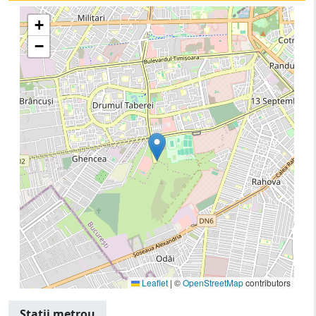
+
−
Leaflet
|
©
OpenStreetMap
contributors
Statii metrou