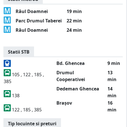
Râul Doamnei
19 min
Parc Drumul Taberei
22 min
Râul Doamnei
24 min
Statii STB
Bd. Ghencea
9 min
Drumul
13
105 , 122 , 185 ,
Cooperativei
min
385
Dedeman Ghencea
14
138
min
Brașov
16
122 , 185 , 385
min
Tip locuinte si preturi