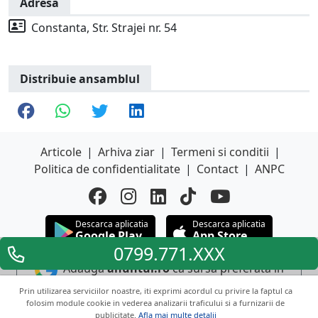
Adresa
Constanta, Str. Strajei nr. 54
Distribuie ansamblul
Articole
|
Arhiva ziar
|
Termeni si conditii
|
Politica de confidentialitate
|
Contact
|
ANPC
Descarca aplicatia
Descarca aplicatia
Google Play
App Store
0799.771.XXX
Adauga
anuntul.ro
ca sursa preferata in
Google
Prin utilizarea serviciilor noastre, iti exprimi acordul cu privire la faptul ca
folosim module cookie in vederea analizarii traficului si a furnizarii de
publicitate.
Afla mai multe detalii
Copyright © 2026 ANUNTUL TELEFONIC