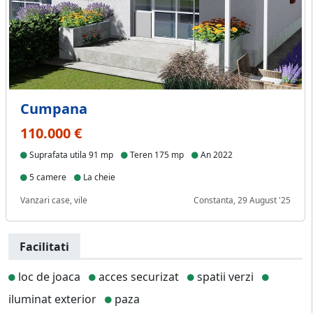
Cumpana
110.000 €
Suprafata utila 91 mp
Teren 175 mp
An 2022
5 camere
La cheie
Vanzari case, vile
Constanta, 29 August '25
Facilitati
loc de joaca
acces securizat
spatii verzi
iluminat exterior
paza