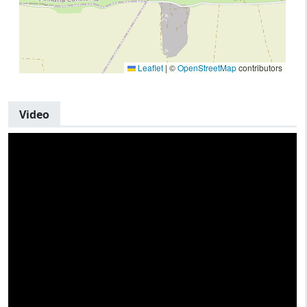
Leaflet
|
©
OpenStreetMap
contributors
Video