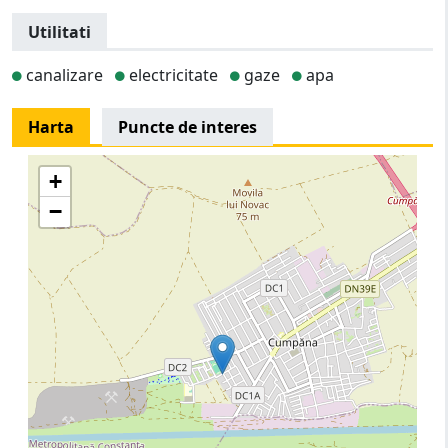
Utilitati
canalizare
electricitate
gaze
apa
Harta
Puncte de interes
+
−