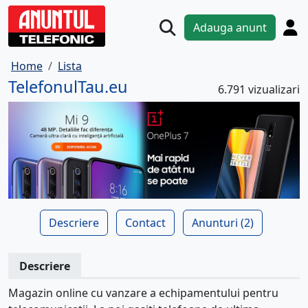
Adauga anunt
Home
Lista
TelefonulTau.eu
6.791 vizualizari
Descriere
Contact
Anunturi (2)
Descriere
Magazin online cu vanzare a echipamentului pentru