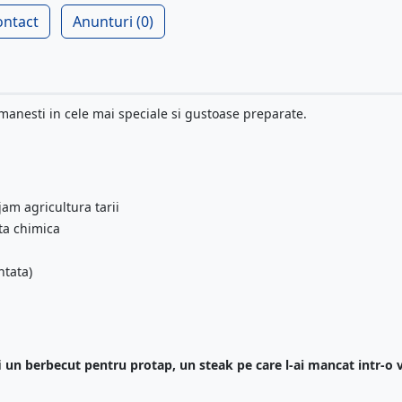
ontact
Anunturi (0)
anesti in cele mai speciale si gustoase preparate.
am agricultura tarii
nta chimica
ntata)
fi un berbecut pentru protap, un steak pe care l-ai mancat intr-o