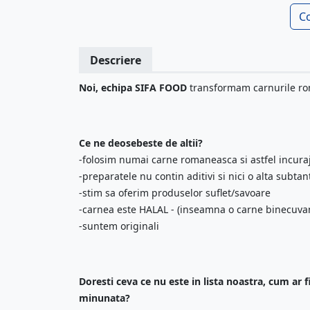
C
Descriere
Noi, echipa SIFA FOOD
transformam carnurile rom
Ce ne deosebeste de altii?
-folosim numai carne romaneasca si astfel incuraj
-preparatele nu contin aditivi si nici o alta subta
-stim sa oferim produselor suflet/savoare
-carnea este HALAL - (inseamna o carne binecuva
-suntem originali
Doresti ceva ce nu este in lista noastra, cum ar 
minunata?