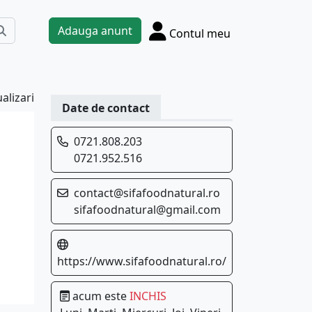
Adauga anunt
Contul meu
alizari
Date de contact
0721.808.203
0721.952.516
contact@sifafoodnatural.ro
sifafoodnatural@gmail.com
https://www.sifafoodnatural.ro/
acum este
INCHIS