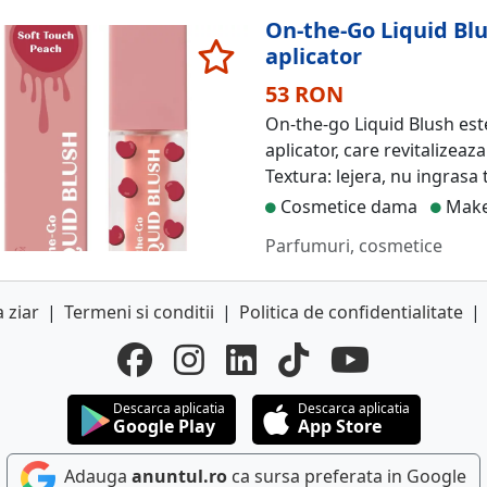
On-the-Go Liquid Blu
aplicator
53 RON
On-the-go Liquid Blush este
aplicator, care revitalizeaz
Textura: lejera, nu ingrasa 
Cosmetice dama
Make
Parfumuri, cosmetice
 ziar
|
Termeni si conditii
|
Politica de confidentialitate
|
Descarca aplicatia
Descarca aplicatia
Google Play
App Store
Adauga
anuntul.ro
ca sursa preferata in Google