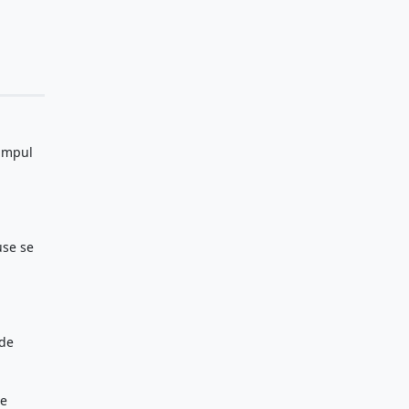
timpul
use se
 de
te