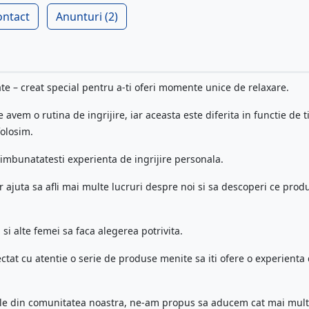
ontact
Anunturi (2)
e – creat special pentru a-ti oferi momente unice de relaxare.
 avem o rutina de ingrijire, iar aceasta este diferita in functie de 
folosim.
 imbunatatesti experienta de ingrijire personala.
 ajuta sa afli mai multe lucruri despre noi si sa descoperi ce prod
si alte femei sa faca alegerea potrivita.
ectat cu atentie o serie de produse menite sa iti ofere o experienta
ile din comunitatea noastra, ne-am propus sa aducem cat mai mul