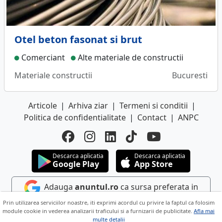
Otel beton fasonat si brut
Comerciant
Alte materiale de constructii
Materiale constructii
Bucuresti
Articole
|
Arhiva ziar
|
Termeni si conditii
|
Politica de confidentialitate
|
Contact
|
ANPC
Descarca aplicatia
Descarca aplicatia
Google Play
App Store
Adauga
anuntul.ro
ca sursa preferata in
Google
Prin utilizarea serviciilor noastre, iti exprimi acordul cu privire la faptul ca folosim
module cookie in vederea analizarii traficului si a furnizarii de publicitate.
Afla mai
multe detalii
Copyright © 2026 ANUNTUL TELEFONIC