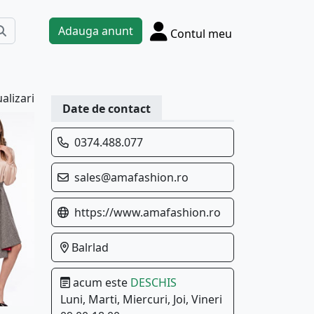
Adauga anunt
Contul meu
alizari
Date de contact
0374.488.077
sales@amafashion.ro
https://www.amafashion.ro
Balrlad
acum este
DESCHIS
Luni, Marti, Miercuri, Joi, Vineri