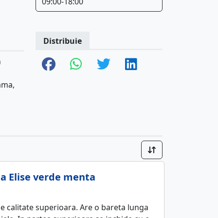
09:00-18:00
Distribuie
n
dama,
la Elise verde menta
e calitate superioara. Are o bareta lunga