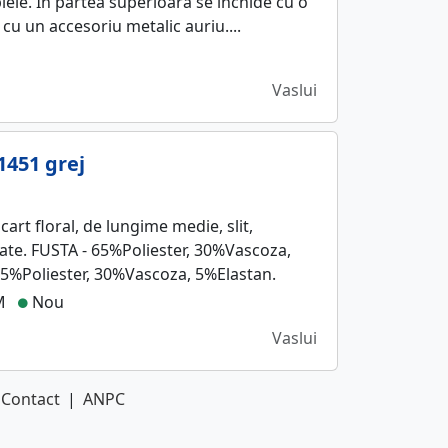
piele. In partea superioara se inchide cu o
 cu un accesoriu metalic auriu....
Vaslui
1451 grej
art floral, de lungime medie, slit,
ate. FUSTA - 65%Poliester, 30%Vascoza,
5%Poliester, 30%Vascoza, 5%Elastan.
M
Nou
Vaslui
Contact
|
ANPC