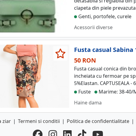
detasabila si reglabila din 
clapeta din piele prevazuta
Genti, portofele, curele
Acessorii diverse
Fusta casual Sabina 
50 RON
Fusta casual conica din broc
incheiata cu fermoar pe sp
5%Elastan. CAPTUSEALA - 6
Fuste
Marime: 38-40/
Haine dama
 ziar
|
Termeni si conditii
|
Politica de confidentialitate
|