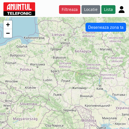
Filtreaza
Locatie
Lista
+
Deseneaza zona ta
−