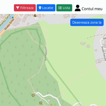
Filtreaza
Locatie
Lista
Contul meu
Deseneaza zona ta