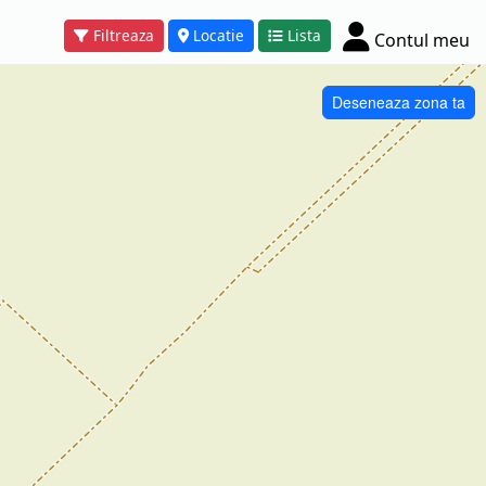
Filtreaza
Locatie
Lista
Contul meu
Deseneaza zona ta